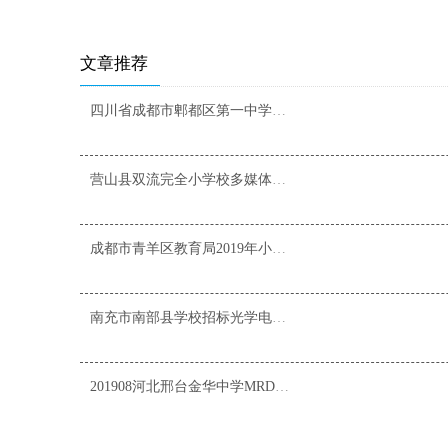
文章推荐
四川省成都市郫都区第一中学犀浦校区教学用专用设备采购项目
营山县双流完全小学校多媒体教室采购项目
成都市青羊区教育局2019年小学电教设备更新（二期）政府集中采购项目
南充市南部县学校招标光学电子白板MRD-G82 52套
201908河北邢台金华中学MRD-G82、MRD-A500 40套