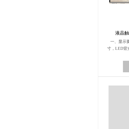
液晶触
一、显示要
寸，LED背
晶显示屏幕
面玻璃采用
≥3840*2
≥178°。
用一体化设
能模块的连
框（散热性
触控单元