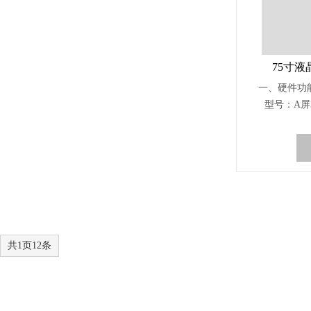
75寸液
一、硬件功能
型号：A屏3
1920 x 1
450cd/㎡
6Ms8.像素点
频：60Hz
形式：坐标
次12.最小
不透
共1页12条