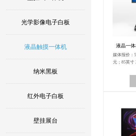
光学影像电子白板
液晶一体机
液晶触摸一体机
媒体报价：55
元；85英寸 2
98英寸 42
纳米黑板
1. ★显示尺
2. 屏类型
率：≧38
红外电子白板
60Hz4. 亮
触摸;响应时
触控，书
壁挂展台
率:≧32768 