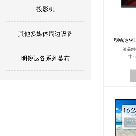
投影机
其他多媒体周边设备
明锐达WL
一、液晶触摸
寸≥
明锐达各系列幕布
1647.36m
商：LG3.
LED5. 分辨
WRGB)6
≥1