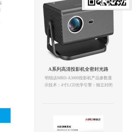
冻
同
万
A系列高清投影机全密封光路
明锐达MRD-A3000投影机产品参数显
示技术：4寸LCD光学引擎：独立封闭
光机分辨率：1920*1080P亮度（中
心）：3000流明对比度：30000:1色
彩：16.7百万全真彩画面比例：
16:9&4:3光源：LED光源光源寿命：
30000小时投射比：1.35:1投射尺寸：40
寸~150寸投射距离：1.2m~4.5m特殊功