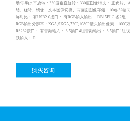
动/手动水平旋转：330度垂直旋转：330度图像特技： 正负片、
结、旋转、镜像、文本图像切换、两画面图像存储：16幅/32幅
屏对比： 有USB2.0接口： 有RGB输入输出： DB15FLC 各2组
RGB输出分辨率：XGA,SXGA,720P,1080P镜头输出像素：1000
RS232接口： 有音频输入： 3.5插口4组音频输出： 3.5插口1组视
频输入： R
购买咨询