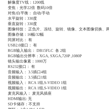
解像度
TV线：1200线
变焦：光学
22倍 数码10倍
对焦
/白平衡： 自动/手动
水平旋转：
330度
垂直旋转：
330度
图像特技：
正负片、冻结、旋转、镜像、文本图像切换、
图像存储：
16幅/32幅
同屏对比：
有
USB2.0接口： 有
RGB输入输出： DB15FLC 各 2组
RGB输出分辨率：XGA, SXGA,720P ,1080P
镜头输出像素：
1000万
RS232接口： 有
音频输入：
3.5插口4组
音频输出：
3.5插口1组
视频输入：
RCA 1组,S-VIDEO 1组
视频输出：
RCA 1组,S-VIDEO 1组
麦克风输入：
麦克风插座
HDMI输出: 无
SD卡储存：不支持