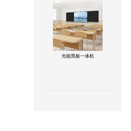
能：自动对焦；自动6D梯形校正，自
动避障，自动入框；语言：中文/英/法/
西
光能黑板一体机